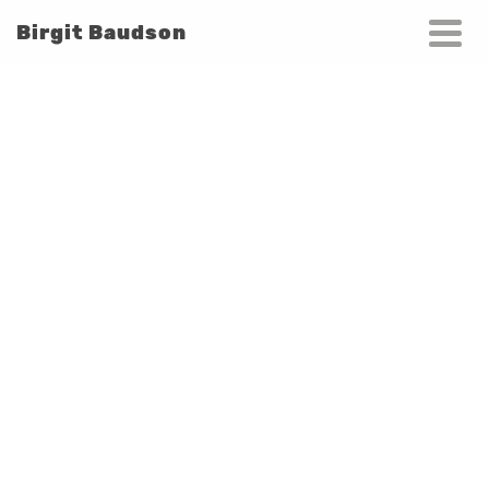
Birgit Baudson
Herzlich Willkommen...
in der Praxis für Osteopathie Birgit Baudson,
Ihre Osteopathin für Erwachsene, Kinder und Säuglinge.
Jetzt Termin vereinbaren