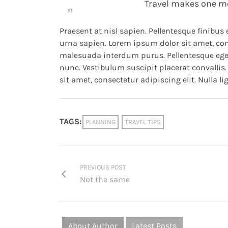
Travel makes one mo
Praesent at nisl sapien. Pellentesque finibus 
urna sapien. Lorem ipsum dolor sit amet, cons
malesuada interdum purus. Pellentesque eget 
nunc. Vestibulum suscipit placerat convallis. 
sit amet, consectetur adipiscing elit. Nulla l
TAGS:
PLANNING
TRAVEL TIPS
PREVIOUS POST
Not the same
About Author
Latest Posts