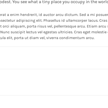
dest. You see what a tiny place you occupy in the world
erat a enim hendrerit, id auctor arcu dictum. Sed a mi posuere,
ectetur adipiscing elit. Phasellus id ullamcorper lacus. Cras
orci aliquam, porta risus vel, pellentesque arcu. Etiam arcu
Nunc suscipit lectus vel egestas ultricies. Cras eget molestie
igula elit, porta ut diam vel, viverra condimentum arcu.